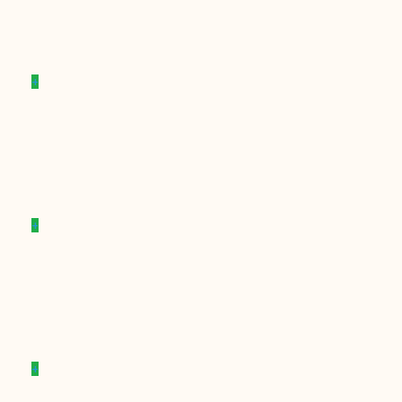
+
+
+