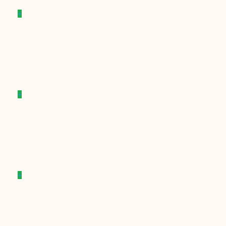
+
+
+