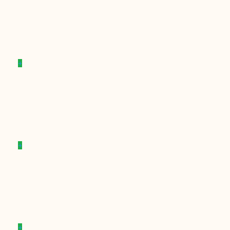
+
+
+