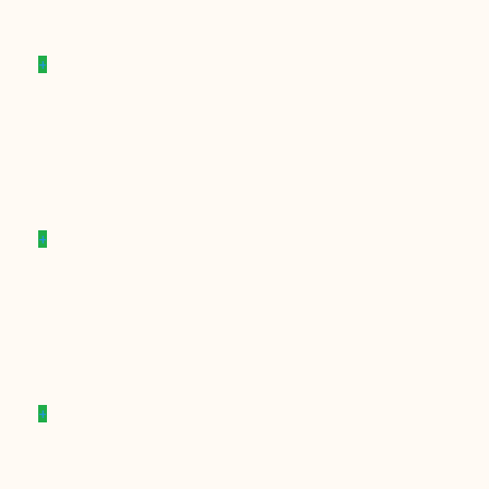
+
+
+